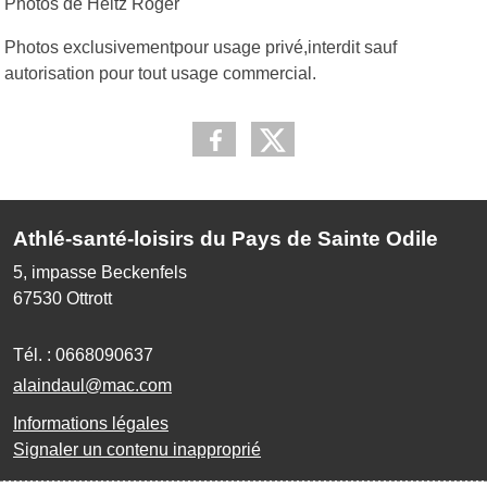
Photos de Heitz Roger
Photos exclusivementpour usage privé,interdit sauf
autorisation pour tout usage commercial.
Athlé-santé-loisirs du Pays de Sainte Odile
5, impasse Beckenfels
67530
Ottrott
Tél. :
0668090637
alaindaul@mac.com
Informations légales
Signaler un contenu inapproprié