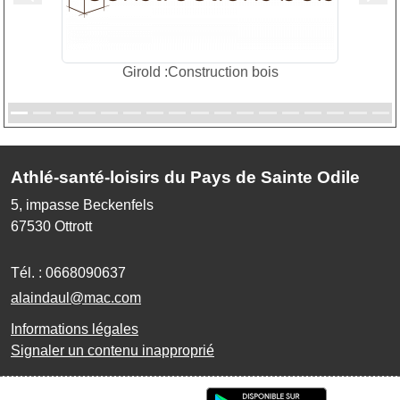
Girold :Construction bois
Athlé-santé-loisirs du Pays de Sainte Odile
5, impasse Beckenfels
67530
Ottrott
Tél. :
0668090637
alaindaul@mac.com
Informations légales
Signaler un contenu inapproprié