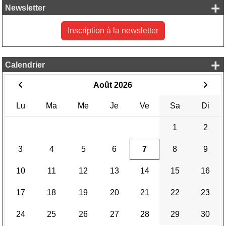
+
Newsletter
Inscription à la newsletter
+
Calendrier
Août 2026
Lu
Ma
Me
Je
Ve
Sa
Di
1
2
3
4
5
6
7
8
9
10
11
12
13
14
15
16
17
18
19
20
21
22
23
24
25
26
27
28
29
30