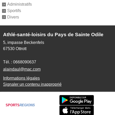
Administratifs
Sportifs
Divers
Athlé-santé-loisirs du Pays de Sainte Odile
5, impasse Beckenfels
67530
Ottrott
Tél. :
0668090637
alaindaul@mac.com
Informations légales
Signaler un contenu inapproprié
SPORTS
REGIONS